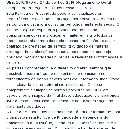
UE n. 2016/679 de 27 de abril de 2016 (Regulamento Geral
Europeu de Proteção de Dados Pessoais – RGDP).
Esta Política de Privacidade poderá ser atualizada em
decorrência de eventual atualização normativa, razão pela qual
se convida o usuário a consultar periodicamente esta seção. O
site se obriga a respeitar a privacidade do usuário,
comprometendo-se a proteger e manter em sigilo todos os
dados pessoais fornecidos pelo mesmo em função de algum
contrato de prestação de serviço, divulgação de matéria,
propaganda ou classificados, salvo os casos em que seja
obrigado, por autoridades públicas, a revelar tais informações a
terceiros.
As partes concordam que o desenvolvimento, sempre que
possível, observará que o consentimento do usuário no
fornecimento de dados deverá ser livre, informado, inequívoco
e relacionado a uma determinada finalidade. O site se
compromete a cumprir as normas previstas no LGPD, em
especial os princípios da finalidade, adequação, transparência,
livre acesso, segurança, prevenção e não discriminação no
tratamento dos dados.
A coleta de dados dos usuários se dará em conformidade com
o disposto nesta Política de Privacidade e dependerá do
consentimento do usuário, sendo este dispensável somente nas
hipóteses previstas no art. 11, inciso II, da Lei de Proteção de